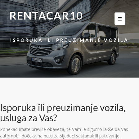
RENTACAR10
ISPORUKA ILI PREUZIMANJE VOZILA
Isporuka ili preuzimanje vozila,
usluga za Vas?
Ponekad imate previše obaveza, te Vam je sigurno lakše da Vas
automobil dočeka na putu za sljedeći sastanak ili putovanje.